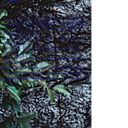
Siège social : N°100 Lotissement « HIBISCUS
», quartier SAINT-JACQUES - rue ORCHIDEA
- lieu-dit EPINEUX, 97230 SAINTE-MARIE.
Martinique. France
JO : Annonce n° 1832, n°Ass : 0017, RNA : n°
W9M2001659
n° SIRET :
839 370 764 00012
- n° SIREN :
839 370 764
Code APE : 9499Z – N° déclaration INSEE :
D97316767067
TVA intracommunautaire : FR64
839370764
E-mail :
ong.humanityfortheworld@gmail.com
www.humanityfortheworld.org
Tel : +596 696
284 788