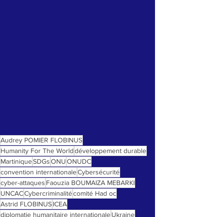
Audrey POMIER FLOBINUS
Humanity For The World
développement durable
Martinique
SDGs
ONU
ONUDC
convention internationale
Cybersécurité
cyber-attaques
Faouzia BOUMAIZA MEBARKI
UNCAC
Cybercriminalité
comité Had oc
Astrid FLOBINUS
ICEA
diplomatie humanitaire internationale
Ukraine