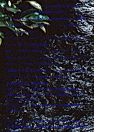
pour la démocratisation et pour la réalisation
transversale des
17 objectifs
définis par la nouvelle
feuille de route du
développement durable (ODD)
à l’horizon 2030 en agissant au minimum une fois
dans chaque domaine.
Présent sur les réseaux sociaux, Humanity For The
World (HFTW) est un
lobby
international
humanitaire qui intervient sur les
réseaux sociaux mais aussi auprès des instances
nationales et internationales.
Humanity For The World
, par abréviation
HFTW
, à
une vision pour le monde : «
Un amour
inconditionnel, universel
»
Notre Slogan «
Un Amour inconditionnel, au
centre de chaque action pour une évolution vers
un monde meilleur
»
Notre devise «
Faisons de l’Amour un étendard
mondial
»
Organisme à but non lucratif, exonéré d'impôt.
Tous les dons sont déductibles des impôts (
Reçus
fiscaux
).