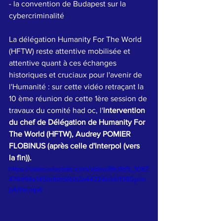
- la convention de Budapest sur la 
cybercriminalité 
La délégation Humanity For The World 
(HFTW) reste attentive mobilisée et 
attentive quant à ces échanges 
historiques et cruciaux pour l'avenir de 
l'Humanité : sur cette vidéo retraçant la 
10 ème réunion de cette 1ère session de 
travaux du comité had oc, l'
intervention 
du chef de Délégation de Humanity For 
The World (HFTW), Audrey POMIER 
FLOBINUS (après celle d'Interpol (vers 
la fin)).
https://video.wixstatic.com/video/8fc0b5_1087
478d94e145ddbb56bb2a44224c0d/1080p/m
p4/file.mp4