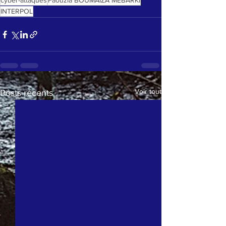
cyber-attaques
Faouzia BOUMAIZA MEBARKI
INTERPOL
Voir tout
Posts récents