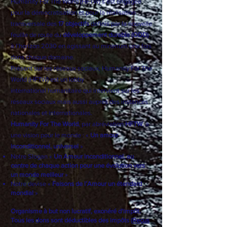
Humanity For The World (HFTW) s'est engagée
pour la démocratisation et pour la réalisation
transversale des
17 objectifs
définis par la nouvelle
feuille de route du
développement durable (ODD)
à l’horizon 2030 en agissant au minimum une fois
dans chaque domaine.
Présent sur les réseaux sociaux, Humanity For The
World (HFTW) est un
lobby
international
humanitaire qui intervient sur les
réseaux sociaux mais aussi auprès des instances
nationales et internationales.
Humanity For The World
, par abréviation
HFTW
, à
une vision pour le monde : «
Un amour
inconditionnel, universel
»
Notre Slogan «
Un Amour inconditionnel, au
centre de chaque action pour une évolution vers
un monde meilleur
»
Notre devise «
Faisons de l’Amour un étendard
mondial
»
Organisme à but non lucratif, exonéré d'impôt.
Tous les dons sont déductibles des impôts (
Reçus