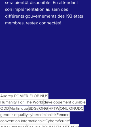
sera bientôt disponible. En attendant 
son implémentation au sein des 
différents gouvernements des 193 états 
membres, restez connectés!
Audrey POMIER FLOBINUS
Humanity For The World
développement durable
ODD
Martinique
SDGs
ONG
HFTW
ONU
ONUDC
gender equality
cybercriminalité
Femme
convention internationale
Cybersécurité