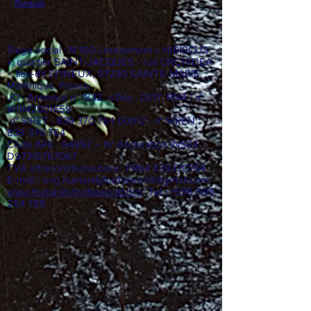
fiscaux
).
Siège social : N°100 Lotissement « HIBISCUS
», quartier SAINT-JACQUES - rue ORCHIDEA
- lieu-dit EPINEUX, 97230 SAINTE-MARIE.
Martinique. France
JO : Annonce n° 1832, n°Ass : 0017, RNA : n°
W9M2001659
n° SIRET :
839 370 764 00012
- n° SIREN :
839 370 764
Code APE : 9499Z – N° déclaration INSEE :
D97316767067
TVA intracommunautaire : FR64
839370764
E-mail :
ong.humanityfortheworld@gmail.com
www.humanityfortheworld.org
Tel : +596 696
284 788