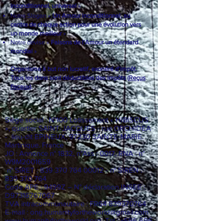
inconditionnel, universel
»
Notre Slogan «
Un Amour inconditionnel, au
centre de chaque action pour une évolution vers
un monde meilleur
»
Notre devise «
Faisons de l’Amour un étendard
mondial
»
Organisme à but non lucratif, exonéré d'impôt.
Tous les dons sont déductibles des impôts (
Reçus
fiscaux
).
Siège social : N°100 Lotissement « HIBISCUS
», quartier SAINT-JACQUES - rue ORCHIDEA
- lieu-dit EPINEUX, 97230 SAINTE-MARIE.
Martinique. France
JO : Annonce n° 1832, n°Ass : 0017, RNA : n°
W9M2001659
n° SIRET :
839 370 764 00012
- n° SIREN :
839 370 764
Code APE : 9499Z – N° déclaration INSEE :
D97316767067
TVA intracommunautaire : FR64
839370764
E-mail :
ong.humanityfortheworld@gmail.com
www.humanityfortheworld.org
Tel : +596 696