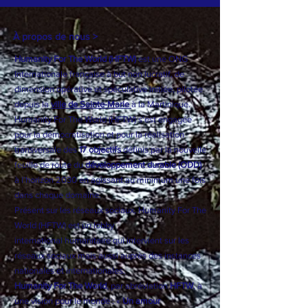
À propos de nous >
Humanity For The World (HFTW)
est une ONG
Internationale française à but non lucratif, de
dimension opérative et spéculative initiée, pilotée
depuis la
ville de Sainte-Marie
à la Martinique.
Humanity For The World (HFTW) s'est engagée
pour la démocratisation et pour la réalisation
transversale des
17 objectifs
définis par la nouvelle
feuille de route du
développement durable (ODD)
à l’horizon 2030 en agissant au minimum une fois
dans chaque domaine.
Présent sur les réseaux sociaux, Humanity For The
World (HFTW) est un
lobby
international
humanitaire qui intervient sur les
réseaux sociaux mais aussi auprès des instances
nationales et internationales.
Humanity For The World
, par abréviation
HFTW
, à
une vision pour le monde : «
Un amour