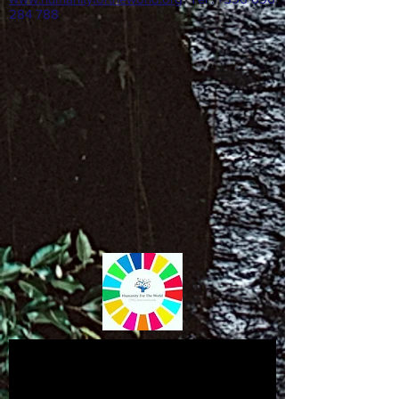
284 788