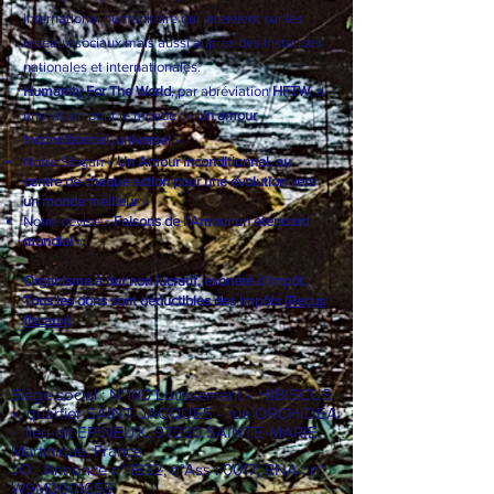
international
humanitaire qui intervient sur les
réseaux sociaux mais aussi auprès des instances
nationales et internationales.
Humanity For The World
, par abréviation
HFTW
, à
une vision pour le monde : «
Un amour
inconditionnel, universel
»
Notre Slogan «
Un Amour inconditionnel, au
centre de chaque action pour une évolution vers
un monde meilleur
»
Notre devise «
Faisons de l’Amour un étendard
mondial
»
Organisme à but non lucratif, exonéré d'impôt.
Tous les dons sont déductibles des impôts (
Reçus
fiscaux
).
Siège social : N°100 Lotissement « HIBISCUS
», quartier SAINT-JACQUES - rue ORCHIDEA
- lieu-dit EPINEUX, 97230 SAINTE-MARIE.
Martinique. France
JO : Annonce n° 1832, n°Ass : 0017, RNA : n°
W9M2001659