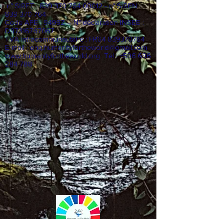
n° SIRET :
839 370 764 00012
- n° SIREN :
839 370 764
Code APE : 9499Z – N° déclaration INSEE :
D97316767067
TVA intracommunautaire : FR64
839370764
E-mail :
ong.humanityfortheworld@gmail.com
www.humanityfortheworld.org
Tel : +596 696
284 788