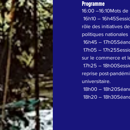
Programme
16:00 –16:10Mots de 
 16h10 – 16h45Session I - Égalité des genres et élaboration des politiques commerciales : le 
rôle des initiatives 
politiques nationales
 16h45 – 17h05Séan
 17h05 – 17h25Session II - Annonce du lauréat du concours de rédaction des anciens élèves 
sur le commerce et l
 17h25 – 18h00Session III - Le commerce en tant que moteur de l'égalité des sexes dans la 
reprise post-pandémiq
universitaire.
 18h00 – 18h20Séan
 18h20 – 18h30Séanc