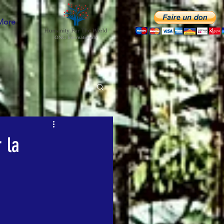
More
 la