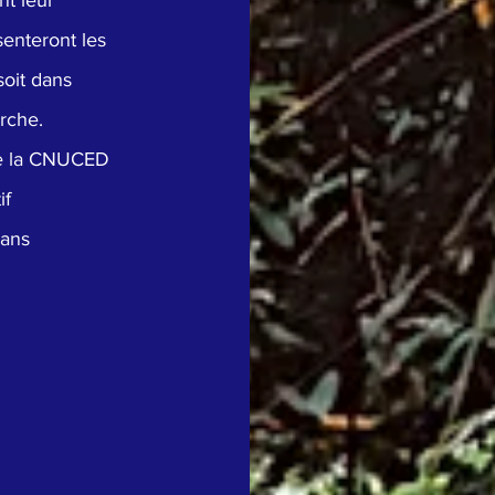
nt leur 
enteront les 
soit dans 
erche.
 de la CNUCED 
f 
ans 