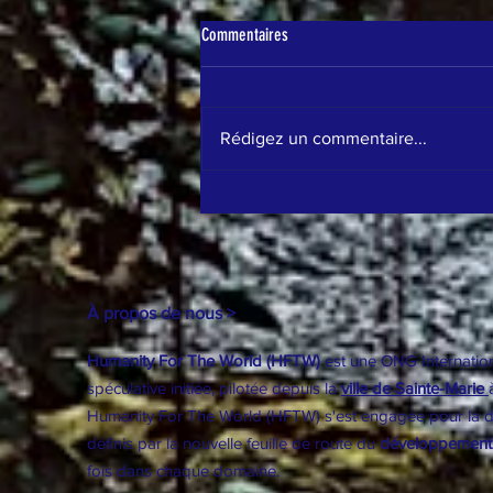
Commentaires
Rédigez un commentaire...
Réconcilier les filles avec la science : un
impératif pour transformer le monde
À propos de nous >
Humanity For The World (HFTW)
est une ONG Internationa
spéculative initiée, pilotée depuis la
ville de Sainte-Marie
Humanity For The World (HFTW) s'est engagée pour la dém
définis par la nouvelle feuille de route du
développement
fois dans chaque domaine.