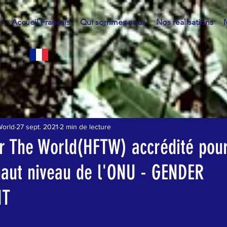
h
Accueil Français
Qui sommes nous
Nos réalisations
World
27 sept. 2021
2 min de lecture
r The World(HFTW) accrédité pour
haut niveau de l'ONU - GENDER
NT