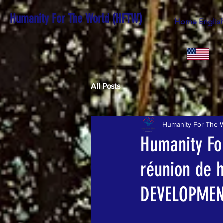
Humanity For The World (HFTW)
Home Englis
All Posts
Humanity For The 
Humanity Fo
réunion de 
DEVELOPME