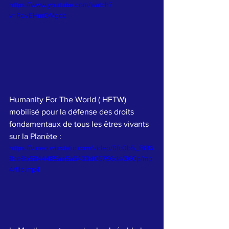
https://www.youtube.com/watch?
v=RevEHmOMgdc
Humanity For The World ( HFTW) 
mobilisé pour la défense des droits 
fondamentaux de tous les êtres vivants 
sur la Planète :
https://video.wixstatic.com/video/8fc0b5_f896
8ce8b5844485ae5a6433d05796da/360p/mp
4/file.mp4