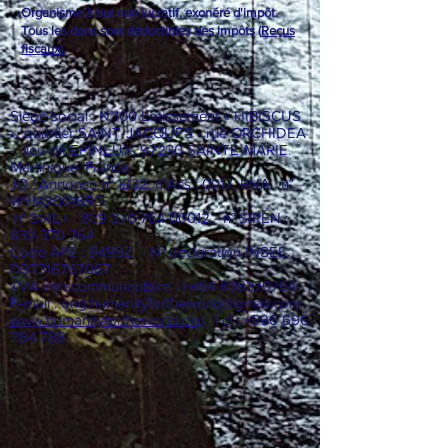
Organisme à but non lucratif, exonéré d'impôt.
Tous les dons sont déductibles des impôts (
Reçus
fiscaux
).
Siège social : N°100 Lotissement « HIBISCUS
», quartier SAINT-JACQUES - rue ORCHIDEA
- lieu-dit EPINEUX, 97230 SAINTE-MARIE.
Martinique. France
JO : Annonce n° 1832, n°Ass : 0017, RNA : n°
W9M2001659
n° SIRET :
839 370 764 00012
- n° SIREN :
839 370 764
Code APE : 9499Z – N° déclaration INSEE :
D97316767067
TVA intracommunautaire : FR64
839370764
E-mail :
ong.humanityfortheworld@gmail.com
www.humanityfortheworld.org
Tel : +596 696
284 788