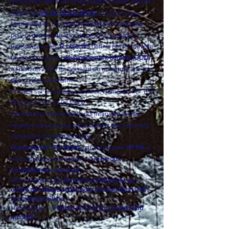
dimension opérative et spéculative initiée, pilotée
depuis la
ville de Sainte-Marie
à la Martinique.
Humanity For The World (HFTW) s'est engagée
pour la démocratisation et pour la réalisation
transversale des
17 objectifs
définis par la nouvelle
feuille de route du
développement durable (ODD)
à l’horizon 2030 en agissant au minimum une fois
dans chaque domaine.
Présent sur les réseaux sociaux, Humanity For The
World (HFTW) est un
lobby
international
humanitaire qui intervient sur les
réseaux sociaux mais aussi auprès des instances
nationales et internationales.
Humanity For The World
, par abréviation
HFTW
, à
une vision pour le monde : «
Un amour
inconditionnel, universel
»
Notre Slogan «
Un Amour inconditionnel, au
centre de chaque action pour une évolution vers
un monde meilleur
»
Notre devise «
Faisons de l’Amour un étendard
mondial
»