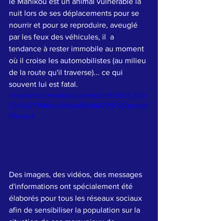
le Manikou est un animal vulnérable la 
nuit lors de ses déplacements pour se 
nourrir et pour se reproduire, aveuglé 
par les feux des véhicules, il  a 
tendance à rester immobile au moment 
où il croise les automobilistes (au milieu 
de la route qu'il traverse)... ce qui 
souvent lui est fatal.
https://video.wixstatic.com/video/8fc0b5_05e
70d9c277140ccb7fdee82c0eb72f5/360p/mp4
/file.mp4
Des images, des vidéos, des messages 
d'informations ont spécialement été 
élaborés pour tous les réseaux sociaux 
afin de sensibiliser la population sur la 