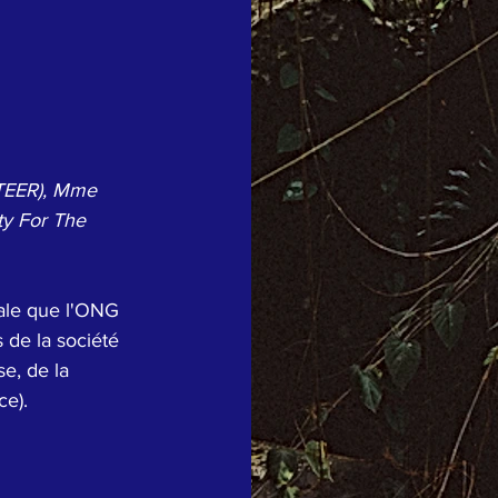
STEER), Mme 
y For The 
nale que l'ONG 
 de la société 
e, de la 
ce).