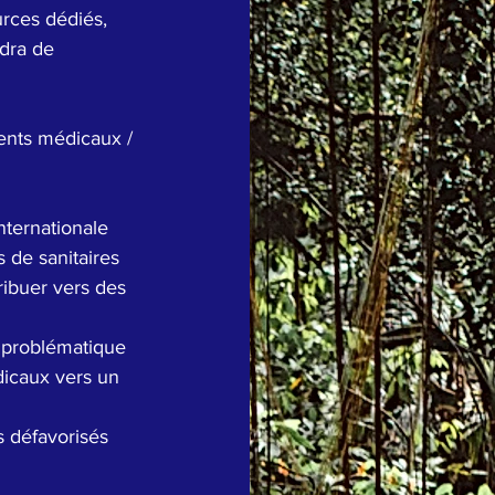
urces dédiés, 
dra de 
ents médicaux / 
ternationale 
 de sanitaires  
ibuer vers des 
 problématique 
icaux vers un 
s défavorisés