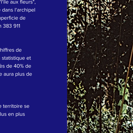
île aux fleurs", 
é dans l'archipel 
uperficie de 
n 383 911 
.
hiffres de 
 statistique et 
ès de 40% de 
e aura plus de 
 territoire se 
lus en plus 