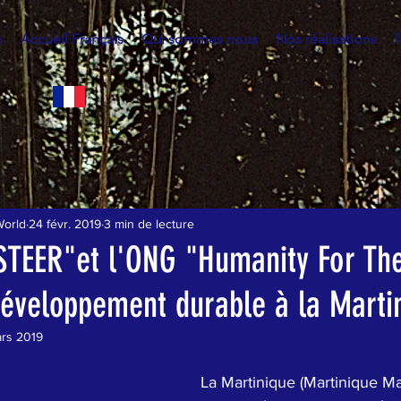
h
Accueil Français
Qui sommes nous
Nos réalisations
World
24 févr. 2019
3 min de lecture
"STEER"et l'ONG "Humanity For Th
développement durable à la Marti
rs 2019
La Martinique (Martinique Ma