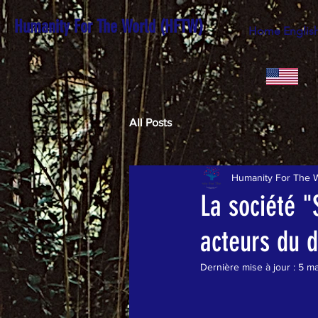
Humanity For The World (HFTW)
Home Englis
All Posts
Humanity For The 
La société 
acteurs du 
Dernière mise à jour :
5 ma