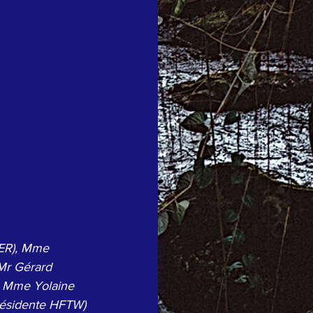
EER), Mme 
Mr Gérard 
, Mme Yolaine 
résidente HFTW)