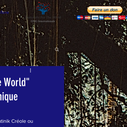
More
e World"
nique
tinik Créole ou 