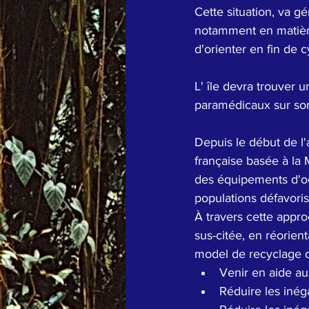
Cette situation, va g
notamment en matièr
d'orienter en fin de c
L' île devra trouver 
paramédicaux sur son 
Depuis le début de l
française basée à la M
des équipements d'oc
populations défavor
À travers cette appr
sus-citée, en réorie
model de recyclage du
Venir en aide au
Réduire les inéga