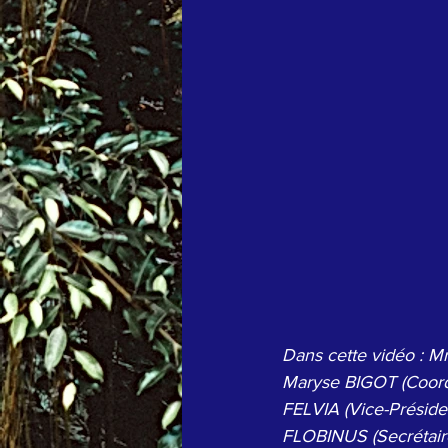
Dans cette vidéo : 
Maryse BIGOT (Coord
FELVIA (Vice-Présid
FLOBINUS (Secrétai