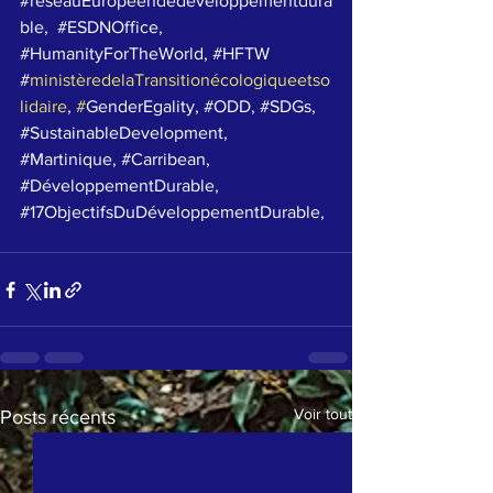
#
réseauEuropéendedéveloppementdura
ble,  #ESDNOffice
, 
#HumanityForTheWorld
, 
#HFTW
#
ministèredelaTransitionécologiqueetso
lidaire
, 
#
GenderEgality
, 
#ODD
, 
#SDGs
, 
#SustainableDevelopment
, 
#Martinique
, 
#Carribean
, 
#DéveloppementDurable
, 
#17ObjectifsDuDéveloppementDurable
, 
Voir tout
Posts récents