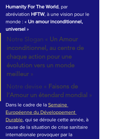
Humanity For The World
, par 
abréviation 
HFTW
, à une vision pour le 
monde : « 
Un amour inconditionnel, 
universel 
»
Notre Slogan « 
Un Amour 
inconditionnel, au centre de 
chaque action pour une 
évolution vers un monde 
meilleur
 »
Notre devise « 
Faisons de 
l’Amour un étendard mondial 
» 
Dans le cadre de la 
Semaine 
Européenne du Développement 
Durable
, qui se déroule cette année, à 
cause de la situation de crise sanitaire 
internationale provoquer par la 