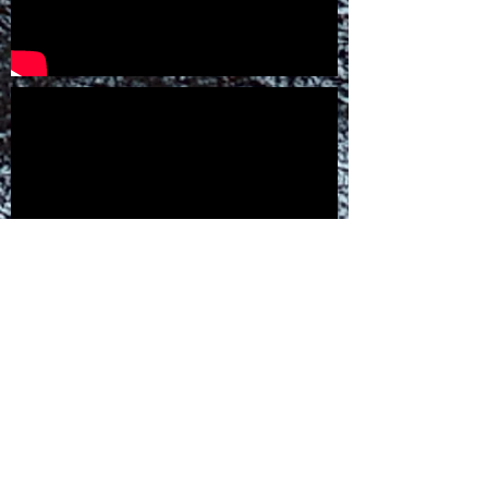
Humanity For The World (HFTW) est
soutenue dans ses actions par :