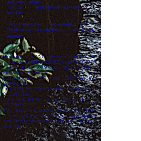
un monde meilleur
»
Notre devise «
Faisons de l’Amour un étendard
mondial
»
Organisme à but non lucratif, exonéré d'impôt.
Tous les dons sont déductibles des impôts (
Reçus
fiscaux
).
Siège social : N°100 Lotissement « HIBISCUS
», quartier SAINT-JACQUES - rue ORCHIDEA
- lieu-dit EPINEUX, 97230 SAINTE-MARIE.
Martinique. France
JO : Annonce n° 1832, n°Ass : 0017, RNA : n°
W9M2001659
n° SIRET :
839 370 764 00012
- n° SIREN :
839 370 764
Code APE : 9499Z – N° déclaration INSEE :
D97316767067
TVA intracommunautaire : FR64
839370764
E-mail :
ong.humanityfortheworld@gmail.com
www.humanityfortheworld.org
Tel : +596 696
284 788