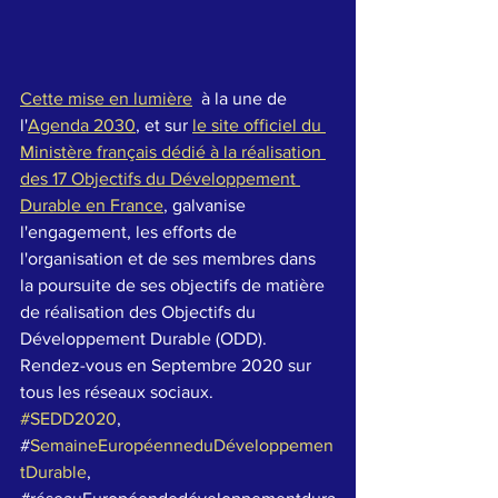
Cette mise en lumière
  à la une de 
l'
Agenda 2030
, et sur 
le site officiel du 
Ministère français dédié à la réalisation 
des 17 Objectifs du Développement 
Durable en France
, galvanise 
l'engagement, les efforts de 
l'organisation et de ses membres dans 
la poursuite de ses objectifs de matière 
de réalisation des Objectifs du 
Développement Durable (ODD).
Rendez-vous en Septembre 2020 sur 
tous les réseaux sociaux.
#SEDD2020
, 
#
SemaineEuropéenneduDéveloppemen
tDurabl
e
, 