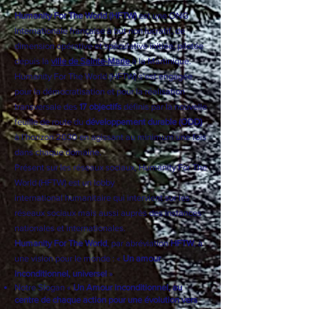
Humanity For The World (HFTW)
est une ONG
Internationale française à but non lucratif, de
dimension opérative et spéculative initiée, pilotée
depuis la
ville de Sainte-Marie
à la Martinique.
Humanity For The World (HFTW) s'est engagée
pour la démocratisation et pour la réalisation
transversale des
17 objectifs
définis par la nouvelle
feuille de route du
développement durable (ODD)
à l’horizon 2030 en agissant au minimum une fois
dans chaque domaine.
Présent sur les réseaux sociaux, Humanity For The
World (HFTW) est un
lobby
international
humanitaire qui intervient sur les
réseaux sociaux mais aussi auprès des instances
nationales et internationales.
Humanity For The World
, par abréviation
HFTW
, à
une vision pour le monde : «
Un amour
inconditionnel, universel
»
Notre Slogan «
Un Amour inconditionnel, au
centre de chaque action pour une évolution vers