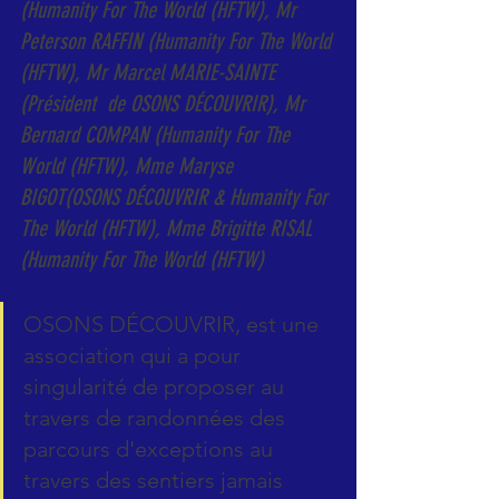
(Humanity For The World (HFTW), Mr 
Peterson RAFFIN (Humanity For The World 
(HFTW), Mr Marcel MARIE-SAINTE 
(Président  de OSONS DÉCOUVRIR), Mr 
Bernard COMPAN (Humanity For The 
World (HFTW), Mme Maryse 
BIGOT(OSONS DÉCOUVRIR & Humanity For 
The World (HFTW), Mme Brigitte RISAL 
(Humanity For The World (HFTW)
OSONS DÉCOUVRIR, est une 
association qui a pour 
singularité de proposer au 
travers de randonnées des 
parcours d'exceptions au 
travers des sentiers jamais 