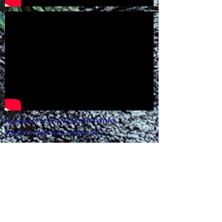
Humanity For The World (HFTW) est
soutenue dans ses actions par :