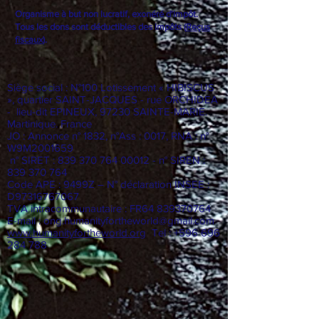
Organisme à but non lucratif, exonéré d'impôt.
Tous les dons sont déductibles des impôts (
Reçus
fiscaux
).
Siège social : N°100 Lotissement « HIBISCUS
», quartier SAINT-JACQUES - rue ORCHIDEA
- lieu-dit EPINEUX, 97230 SAINTE-MARIE.
Martinique. France
JO : Annonce n° 1832, n°Ass : 0017, RNA : n°
W9M2001659
n° SIRET :
839 370 764 00012
- n° SIREN :
839 370 764
Code APE : 9499Z – N° déclaration INSEE :
D97316767067
TVA intracommunautaire : FR64
839370764
E-mail :
ong.humanityfortheworld@gmail.com
www.humanityfortheworld.org
Tel : +596 696
284 788