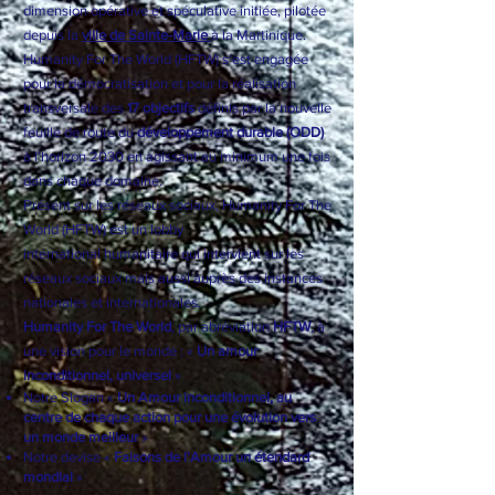
dimension opérative et spéculative initiée, pilotée
depuis la
ville de Sainte-Marie
à la Martinique.
Humanity For The World (HFTW) s'est engagée
pour la démocratisation et pour la réalisation
transversale des
17 objectifs
définis par la nouvelle
feuille de route du
développement durable (ODD)
à l’horizon 2030 en agissant au minimum une fois
dans chaque domaine.
Présent sur les réseaux sociaux, Humanity For The
World (HFTW) est un
lobby
international
humanitaire qui intervient sur les
réseaux sociaux mais aussi auprès des instances
nationales et internationales.
Humanity For The World
, par abréviation
HFTW
, à
une vision pour le monde : «
Un amour
inconditionnel, universel
»
Notre Slogan «
Un Amour inconditionnel, au
centre de chaque action pour une évolution vers
un monde meilleur
»
Notre devise «
Faisons de l’Amour un étendard
mondial
»