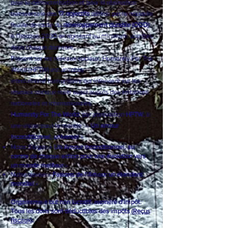
pour la démocratisation et pour la réalisation
transversale des
17 objectifs
définis par la nouvelle
feuille de route du
développement durable (ODD)
à l’horizon 2030 en agissant au minimum une fois
dans chaque domaine.
Présent sur les réseaux sociaux, Humanity For The
World (HFTW) est un
lobby
international
humanitaire qui intervient sur les
réseaux sociaux mais aussi auprès des instances
nationales et internationales.
Humanity For The World
, par abréviation
HFTW
, à
une vision pour le monde : «
Un amour
inconditionnel, universel
»
Notre Slogan «
Un Amour inconditionnel, au
centre de chaque action pour une évolution vers
un monde meilleur
»
Notre devise «
Faisons de l’Amour un étendard
mondial
»
Organisme à but non lucratif, exonéré d'impôt.
Tous les dons sont déductibles des impôts (
Reçus
fiscaux
).