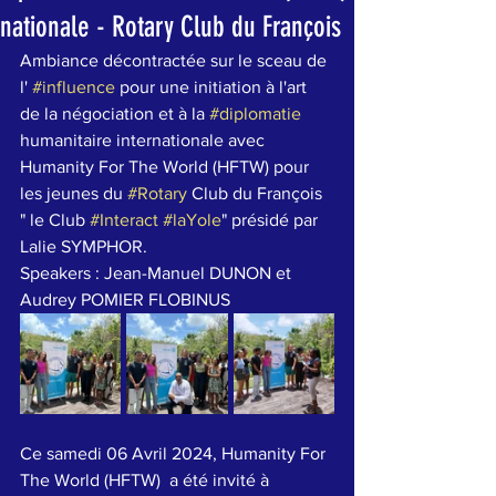
nationale - Rotary Club du François
Ambiance décontractée sur le sceau de 
l' 
#influence
 pour une initiation à l'art 
de la négociation et à la 
#diplomatie
humanitaire internationale avec 
Humanity For The World (HFTW) pour 
les jeunes du 
#Rotary
 Club du François 
" le Club 
#Interact
#laYole
" présidé par 
Lalie SYMPHOR.
Speakers : Jean-Manuel DUNON et  
Audrey POMIER FLOBINUS
Ce samedi 06 Avril 2024, Humanity For 
The World (HFTW)  a été invité à 