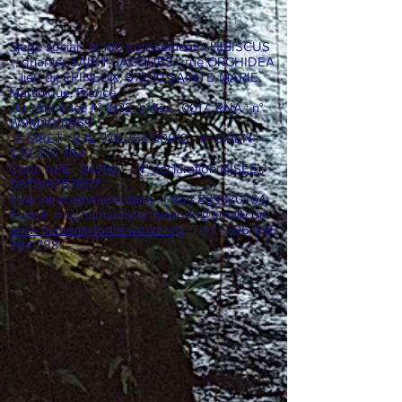
Siège social : N°100 Lotissement « HIBISCUS
», quartier SAINT-JACQUES - rue ORCHIDEA
- lieu-dit EPINEUX, 97230 SAINTE-MARIE.
Martinique. France
JO : Annonce n° 1832, n°Ass : 0017, RNA : n°
W9M2001659
n° SIRET :
839 370 764 00012
- n° SIREN :
839 370 764
Code APE : 9499Z – N° déclaration INSEE :
D97316767067
TVA intracommunautaire : FR64
839370764
E-mail :
ong.humanityfortheworld@gmail.com
www.humanityfortheworld.org
Tel : +596 696
284 788