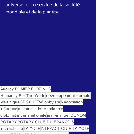
universelle, au service de la société 
mondiale et de la planète.
Audrey POMIER FLOBINUS
Humanity For The World
développement durable
Martinique
SDGs
HFTW
lobbyiste
Negociation
influence
diplomatie internationale
diplomatie transnationale
jean-manuel DUNON
ROTARY
ROTARY CLUB DU FRANCOIS
Interact club
LA YOLE
INTERACT CLUB LA YOLE