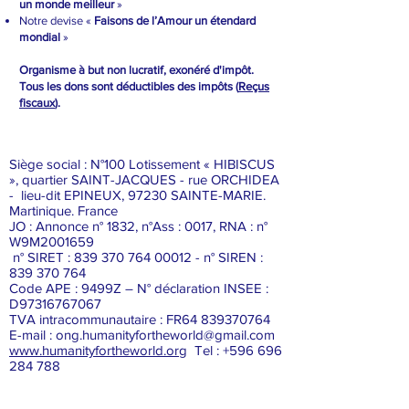
un monde meilleur
»
Notre devise «
Faisons de l’Amour un étendard
mondial
»
Organisme à but non lucratif, exonéré d'impôt.
Tous les dons sont déductibles des impôts (
Reçus
fiscaux
).
Siège social : N°100 Lotissement « HIBISCUS
», quartier SAINT-JACQUES - rue ORCHIDEA
- lieu-dit EPINEUX, 97230 SAINTE-MARIE.
Martinique. France
JO : Annonce n° 1832, n°Ass : 0017, RNA : n°
W9M2001659
n° SIRET :
839 370 764 00012
- n° SIREN :
839 370 764
Code APE : 9499Z – N° déclaration INSEE :
D97316767067
TVA intracommunautaire : FR64
839370764
E-mail :
ong.humanityfortheworld@gmail.com
www.humanityfortheworld.org
Tel : +596 696
284 788