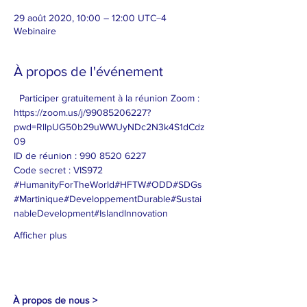
29 août 2020, 10:00 – 12:00 UTC−4
Webinaire
À propos de l'événement
  Participer gratuitement à la réunion Zoom :
https://zoom.us/j/99085206227?
pwd=RllpUG50b29uWWUyNDc2N3k4S1dCdz
09
ID de réunion : 990 8520 6227
Code secret : VIS972
#HumanityForTheWorld
#HFTW
#ODD
#SDGs
#Martinique
#DeveloppementDurable
#Sustai
nableDevelopment
#IslandInnovation
Afficher plus
À propos de nous >