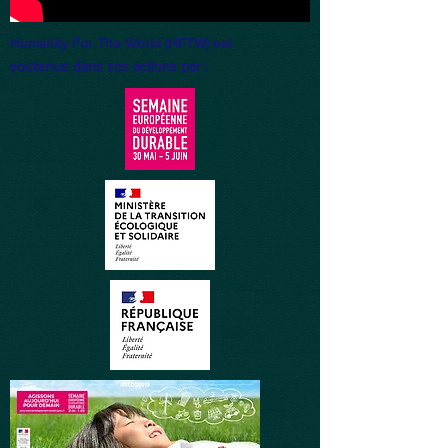
Humanity For The World (HFTW) est
soutenue dans ses actions par :