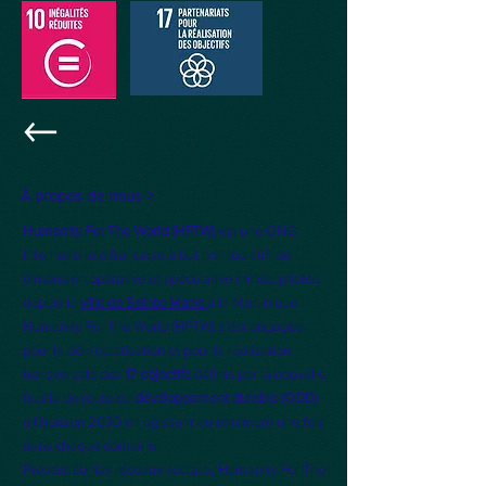
À propos de nous >
Humanity For The World (HFTW)
est une ONG
Internationale française à but non lucratif, de
dimension opérative et spéculative initiée, pilotée
depuis la
ville de Sainte-Marie
à la Martinique.
Humanity For The World (HFTW) s'est engagée
pour la démocratisation et pour la réalisation
transversale des
17 objectifs
définis par la nouvelle
feuille de route du
développement durable (ODD)
à l’horizon 2030 en agissant au minimum une fois
dans chaque domaine.
Présent sur les réseaux sociaux, Humanity For The