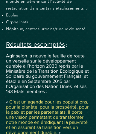
monde en pérennisant l'activité de
restauration dans certains établissements :
Ecoles
Orphelinats
Hôpitaux, centres urbains/ruraux de santé
Résultats escomptés
:
Agir selon la nouvelle feuille de route
universelle sur le développement
durable à l’horizon 2030 repris par le
Ministère de la Transition Ecologique et
Solidaire du gouvernement Français et
établie en Septembre 2015 par
l’Organisation des Nation Unies et ses
193 Etats membres :
«
C’est un agenda pour les populations,
pour la planète, pour la prospérité, pour
la paix et par les partenariats. Il porte
une vision permettant de transformer
notre monde en éradiquant la pauvreté
et en assurant sa transition vers un
développement durable.
»