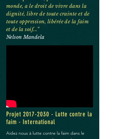
monde, a le droit de vivre dans la
dignité, libre de toute crainte et de
toute oppression, libérée de la faim
et de la soif...”
Nelson Mandela
Projet
2017-2030
- Lutte contre la
faim - International
Aidez nous à lutte contre la faim dans le