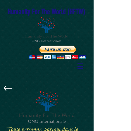
Humanity For The World (HFTW)
“Toute personne, partout dans le