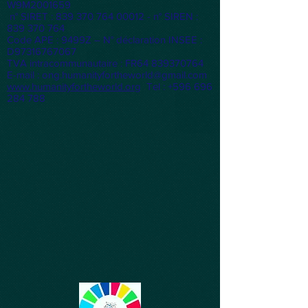
W9M2001659
n° SIRET :
839 370 764 00012
- n° SIREN :
839 370 764
Code APE : 9499Z – N° déclaration INSEE :
D97316767067
TVA intracommunautaire : FR64
839370764
E-mail :
ong.humanityfortheworld@gmail.com
www.humanityfortheworld.org
Tel : +596 696
284 788