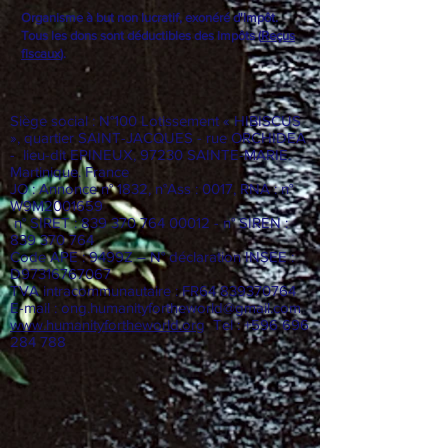
mondial
»
Organisme à but non lucratif, exonéré d'impôt.
Tous les dons sont déductibles des impôts (
Reçus
fiscaux
).
Siège social : N°100 Lotissement « HIBISCUS
», quartier SAINT-JACQUES - rue ORCHIDEA
- lieu-dit EPINEUX, 97230 SAINTE-MARIE.
Martinique. France
JO : Annonce n° 1832, n°Ass : 0017, RNA : n°
W9M2001659
n° SIRET :
839 370 764 00012
- n° SIREN :
839 370 764
Code APE : 9499Z – N° déclaration INSEE :
D97316767067
TVA intracommunautaire : FR64
839370764
E-mail :
ong.humanityfortheworld@gmail.com
www.humanityfortheworld.org
Tel : +596 696
284 788