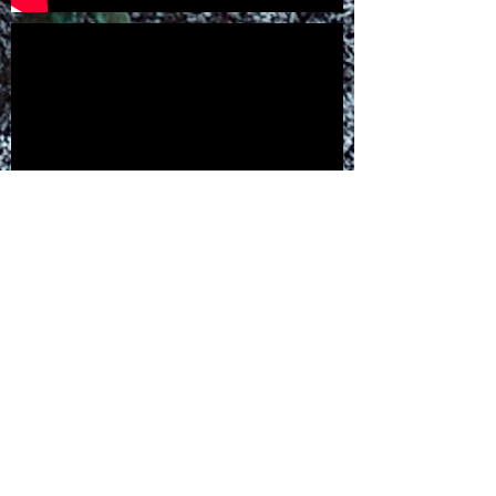
Humanity For The World (HFTW) est
soutenue dans ses actions par :