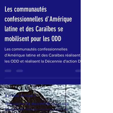
Humanity For The World
13 juil. 2020
3 min de lecture
Les communautés
confessionnelles d'Amérique
latine et des Caraïbes se
mobilisent pour les ODD
Les communautés confessionnelles
d'Amérique latine et des Caraïbes réalisent
les ODD et réalisent la Décennie d'action Du
07 au 17...
À propos de nous >
Humanity For The World (HFTW)
est une ONG