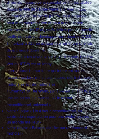
Internationale française à but non lucratif, de
dimension opérative et spéculative initiée, pilotée
depuis la
ville de Sainte-Marie
à la Martinique.
Humanity For The World (HFTW) s'est engagée
pour la démocratisation et pour la réalisation
transversale des
17 objectifs
définis par la nouvelle
feuille de route du
développement durable (ODD)
à l’horizon 2030 en agissant au minimum une fois
dans chaque domaine.
Présent sur les réseaux sociaux, Humanity For The
World (HFTW) est un
lobby
international
humanitaire qui intervient sur les
réseaux sociaux mais aussi auprès des instances
nationales et internationales.
Humanity For The World
, par abréviation
HFTW
, à
une vision pour le monde : «
Un amour
inconditionnel, universel
»
Notre Slogan «
Un Amour inconditionnel, au
centre de chaque action pour une évolution vers
un monde meilleur
»
Notre devise «
Faisons de l’Amour un étendard