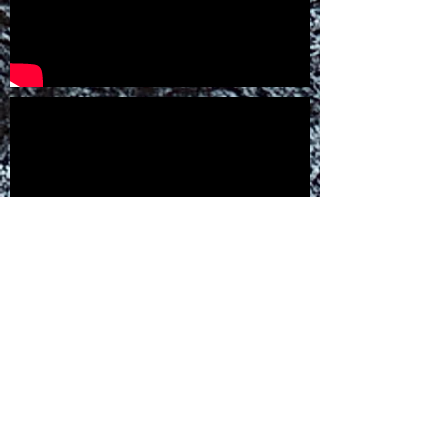
Humanity For The World (HFTW) est
soutenue dans ses actions par :