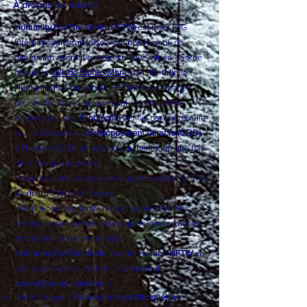
À propos de nous >
Humanity For The World (HFTW)
est une ONG
Internationale française à but non lucratif, de
dimension opérative et spéculative initiée, pilotée
depuis la
ville de Sainte-Marie
à la Martinique.
Humanity For The World (HFTW) s'est engagée
pour la démocratisation et pour la réalisation
transversale des
17 objectifs
définis par la nouvelle
feuille de route du
développement durable (ODD)
à l’horizon 2030 en agissant au minimum une fois
dans chaque domaine.
Présent sur les réseaux sociaux, Humanity For The
World (HFTW) est un
lobby
international
humanitaire qui intervient sur les
réseaux sociaux mais aussi auprès des instances
nationales et internationales.
Humanity For The World
, par abréviation
HFTW
, à
une vision pour le monde : «
Un amour
inconditionnel, universel
»