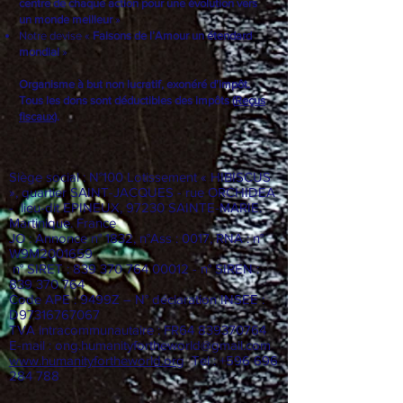
Notre Slogan «
Un Amour inconditionnel, au
centre de chaque action pour une évolution vers
un monde meilleur
»
Notre devise «
Faisons de l’Amour un étendard
mondial
»
Organisme à but non lucratif, exonéré d'impôt.
Tous les dons sont déductibles des impôts (
Reçus
fiscaux
).
Siège social : N°100 Lotissement « HIBISCUS
», quartier SAINT-JACQUES - rue ORCHIDEA
- lieu-dit EPINEUX, 97230 SAINTE-MARIE.
Martinique. France
JO : Annonce n° 1832, n°Ass : 0017, RNA : n°
W9M2001659
n° SIRET :
839 370 764 00012
- n° SIREN :
839 370 764
Code APE : 9499Z – N° déclaration INSEE :
D97316767067
TVA intracommunautaire : FR64
839370764
E-mail :
ong.humanityfortheworld@gmail.com
www.humanityfortheworld.org
Tel : +596 696
284 788