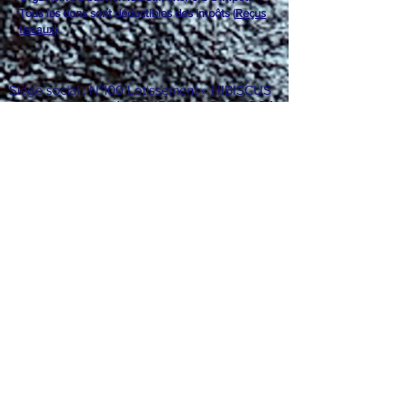
mondial
»
Organisme à but non lucratif, exonéré d'impôt.
Tous les dons sont déductibles des impôts (
Reçus
fiscaux
).
Siège social : N°100 Lotissement « HIBISCUS
», quartier SAINT-JACQUES - rue ORCHIDEA
- lieu-dit EPINEUX, 97230 SAINTE-MARIE.
Martinique. France
JO : Annonce n° 1832, n°Ass : 0017, RNA : n°
W9M2001659
n° SIRET :
839 370 764 00012
- n° SIREN :
839 370 764
Code APE : 9499Z – N° déclaration INSEE :
D97316767067
TVA intracommunautaire : FR64
839370764
E-mail :
ong.humanityfortheworld@gmail.com
www.humanityfortheworld.org
Tel : +596 696
284 788