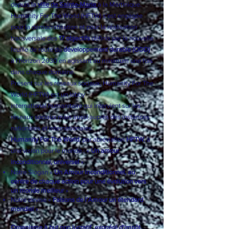
Internationale française à but non lucratif, de
dimension opérative et spéculative initiée, pilotée
depuis la
ville de Sainte-Marie
à la Martinique.
Humanity For The World (HFTW) s'est engagée
pour la démocratisation et pour la réalisation
transversale des
17 objectifs
définis par la nouvelle
feuille de route du
développement durable (ODD)
à l’horizon 2030 en agissant au minimum une fois
dans chaque domaine.
Présent sur les réseaux sociaux, Humanity For The
World (HFTW) est un
lobby
international
humanitaire qui intervient sur les
réseaux sociaux mais aussi auprès des instances
nationales et internationales.
Humanity For The World
, par abréviation
HFTW
, à
une vision pour le monde : «
Un amour
inconditionnel, universel
»
Notre Slogan «
Un Amour inconditionnel, au
centre de chaque action pour une évolution vers
un monde meilleur
»
Notre devise «
Faisons de l’Amour un étendard