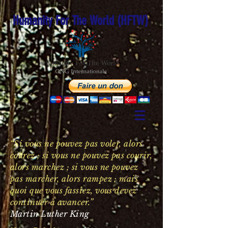
Humanity For The World (HFTW)
“Si vous ne pouvez pas voler, alors
courez ; si vous ne pouvez pas courir,
alors marchez ; si vous ne pouvez
pas marcher, alors rampez ; mais
quoi que vous fassiez, vous devez
continuer à avancer.”
Martin Luther King