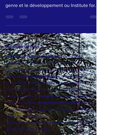
de recevoir l'invitation de l'Institut sur le
genre et le développement ou Institute for...
À propos de nous >
Humanity For The World (HFTW)
est une ONG
Internationale française à but non lucratif, de
dimension opérative et spéculative initiée, pilotée
depuis la
ville de Sainte-Marie
à la Martinique.
Humanity For The World (HFTW) s'est engagée
pour la démocratisation et pour la réalisation
transversale des
17 objectifs
définis par la nouvelle
feuille de route du
développement durable (ODD)
à l’horizon 2030 en agissant au minimum une fois
dans chaque domaine.
Présent sur les réseaux sociaux, Humanity For The