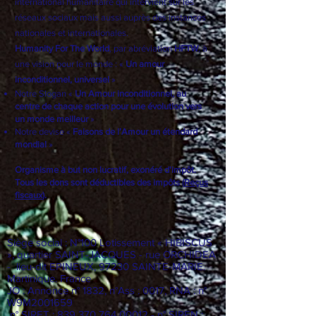
World (HFTW) est un
lobby
international
humanitaire qui intervient sur les
réseaux sociaux mais aussi auprès des instances
nationales et internationales.
Humanity For The World
, par abréviation
HFTW
, à
une vision pour le monde : «
Un amour
inconditionnel, universel
»
Notre Slogan «
Un Amour inconditionnel, au
centre de chaque action pour une évolution vers
un monde meilleur
»
Notre devise «
Faisons de l’Amour un étendard
mondial
»
Organisme à but non lucratif, exonéré d'impôt.
Tous les dons sont déductibles des impôts (
Reçus
fiscaux
).
Siège social : N°100 Lotissement « HIBISCUS
», quartier SAINT-JACQUES - rue ORCHIDEA
- lieu-dit EPINEUX, 97230 SAINTE-MARIE.
Martinique. France
JO : Annonce n° 1832, n°Ass : 0017, RNA : n°