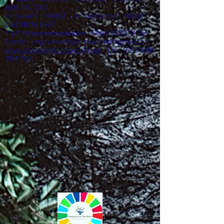
W9M2001659
n° SIRET :
839 370 764 00012
- n° SIREN :
839 370 764
Code APE : 9499Z – N° déclaration INSEE :
D97316767067
TVA intracommunautaire : FR64
839370764
E-mail :
ong.humanityfortheworld@gmail.com
www.humanityfortheworld.org
Tel : +596 696
284 788