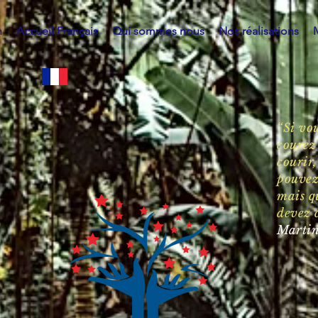
h
Accueil Français
Qui sommes nous
Nos réalisations
“Si vou
courez
courir,
pouvez
mais q
devez 
Martin