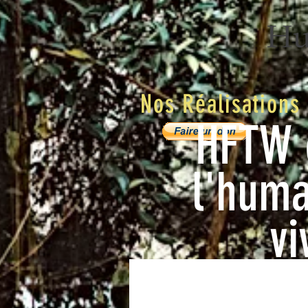
Nos Réalisations
HFTW 
l'huma
vi
All Posts