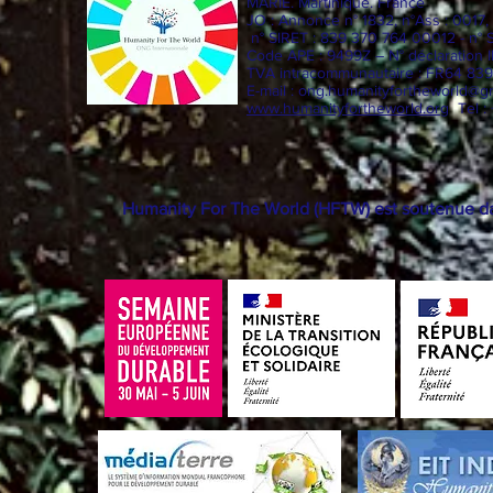
MARIE. Martinique. France
JO : Annonce n° 1832, n°Ass : 001
n° SIRET : 839 370 764 00012 - n° 
Code APE : 9499Z – N° déclaration
TVA intracommunautaire : FR64 83
E-mail :
ong.humanityfortheworld@g
www.humanityfortheworld.org
Tel :
Humanity For The World (HFTW) est soutenue dan