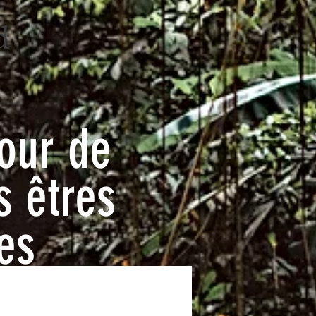
our de
s êtres
es