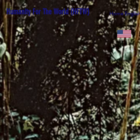
Humanity For The World (HFTW)
Home Englis