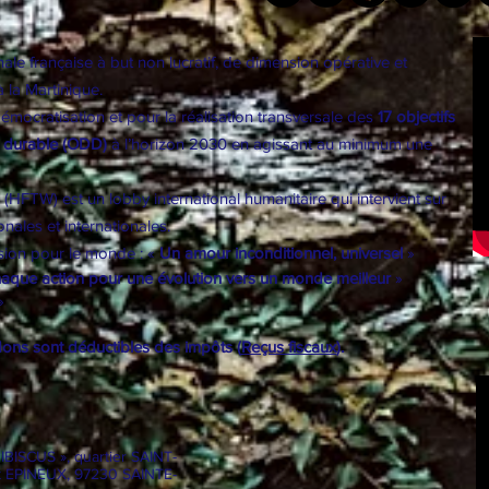
le française à but non lucratif, de dimension opérative et
à la Martinique.
ocratisation et pour la réalisation transversale des
17 objectifs
 durable (ODD)
à l’horizon 2030 en agissant au minimum une
d (HFTW) est un
lobby international
humanitaire qui intervient sur
nales et internationales.
ision pour le monde : «
Un amour inconditionnel, universel
»
haque action pour une évolution vers un monde meilleur
»
»
dons sont déductibles des impôts (
Reçus fiscaux
).
HIBISCUS », quartier SAINT-
t EPINEUX, 97230 SAINTE-