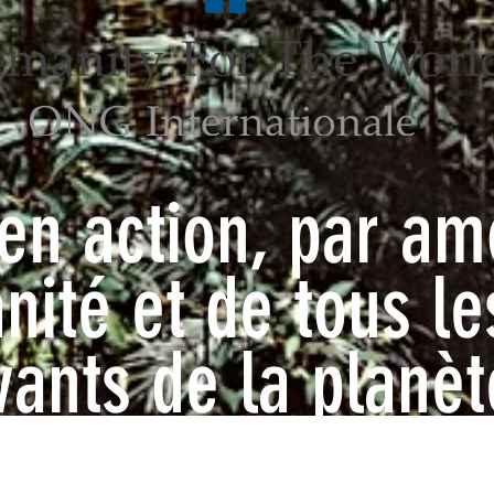
en action, par am
nité et de tous le
vants de la planèt