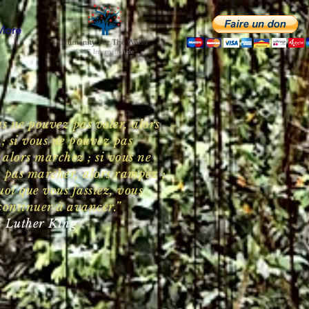
More
s ne pouvez pas voler, alors
 ; si vous ne pouvez pas
 alors marchez ; si vous ne
 pas marcher, alors rampez ;
uoi que vous fassiez, vous
continuer à avancer.”
 Luther King