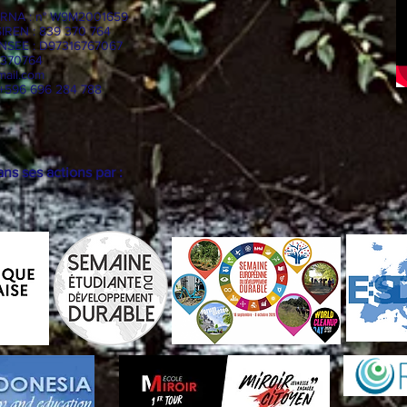
7, RNA : n° W9M2001659
SIREN : 839 370 764
 INSEE : D97316767067
9370764
mail.com
 +596 696 284 788
s ses actions par :