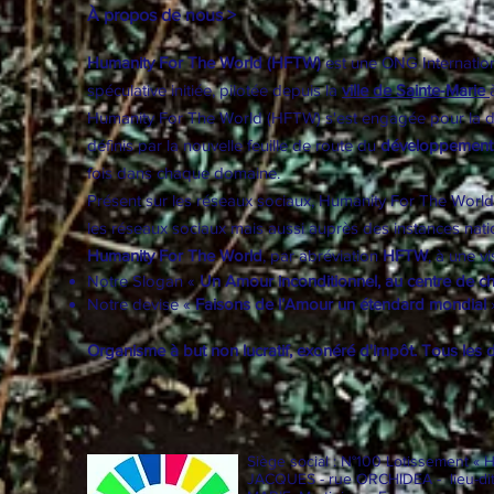
À propos de nous >
Humanity For The World (HFTW)
est une ONG Internationa
spéculative initiée, pilotée depuis la
ville de Sainte-Marie
Humanity For The World (HFTW) s'est engagée pour la dém
définis par la nouvelle feuille de route du
développement
fois dans chaque domaine.
Présent sur les réseaux sociaux, Humanity For The Worl
les réseaux sociaux mais aussi auprès des instances natio
Humanity For The World
, par abréviation
HFTW
, à une v
Notre Slogan «
Un Amour inconditionnel, au centre de c
Notre devise «
Faisons de l’Amour un étendard mondial
Organisme à but non lucratif, exonéré d'impôt. Tous les 
Siège social : N°100 Lotissement « 
JACQUES - rue ORCHIDEA - lieu-di