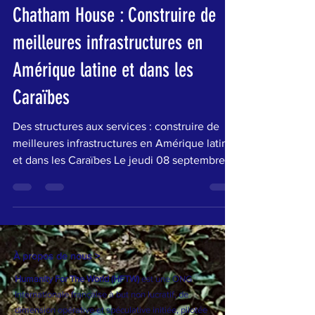
9 sept. 2021
2 min de lecture
Chatham House : Construire de
meilleures infrastructures en
Amérique latine et dans les
Caraïbes
Des structures aux services : construire de
meilleures infrastructures en Amérique latine
et dans les Caraïbes Le jeudi 08 septembre...
À propos de nous >
Humanity For The World (HFTW)
est une ONG
Internationale française à but non lucratif, de