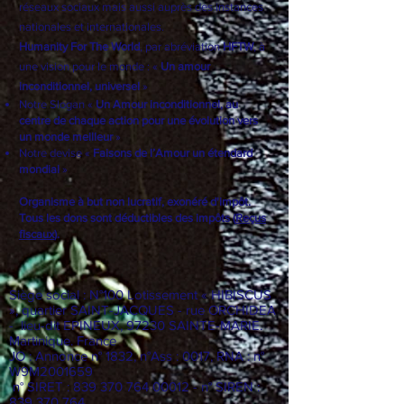
international
humanitaire qui intervient sur les
réseaux sociaux mais aussi auprès des instances
nationales et internationales.
Humanity For The World
, par abréviation
HFTW
, à
une vision pour le monde : «
Un amour
inconditionnel, universel
»
Notre Slogan «
Un Amour inconditionnel, au
centre de chaque action pour une évolution vers
un monde meilleur
»
Notre devise «
Faisons de l’Amour un étendard
mondial
»
Organisme à but non lucratif, exonéré d'impôt.
Tous les dons sont déductibles des impôts (
Reçus
fiscaux
).
Siège social : N°100 Lotissement « HIBISCUS
», quartier SAINT-JACQUES - rue ORCHIDEA
- lieu-dit EPINEUX, 97230 SAINTE-MARIE.
Martinique. France
JO : Annonce n° 1832, n°Ass : 0017, RNA : n°
W9M2001659