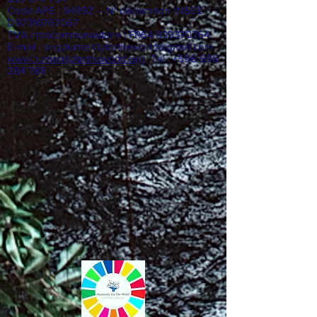
n° SIRET :
839 370 764 00012
- n° SIREN :
839 370 764
Code APE : 9499Z – N° déclaration INSEE :
D97316767067
TVA intracommunautaire : FR64
839370764
E-mail :
ong.humanityfortheworld@gmail.com
www.humanityfortheworld.org
Tel : +596 696
284 788