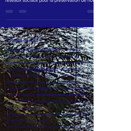
World (#HFTW) est mobilisé sur tous les
réseaux sociaux pour la préservation de notre
#planète ...
À propos de nous >
Humanity For The World (HFTW)
est une ONG
Internationale française à but non lucratif, de
dimension opérative et spéculative initiée, pilotée
depuis la
ville de Sainte-Marie
à la Martinique.
Humanity For The World (HFTW) s'est engagée
pour la démocratisation et pour la réalisation
transversale des
17 objectifs
définis par la nouvelle
feuille de route du
développement durable (ODD)
à l’horizon 2030 en agissant au minimum une fois
dans chaque domaine.
Présent sur les réseaux sociaux, Humanity For The
World (HFTW) est un
lobby