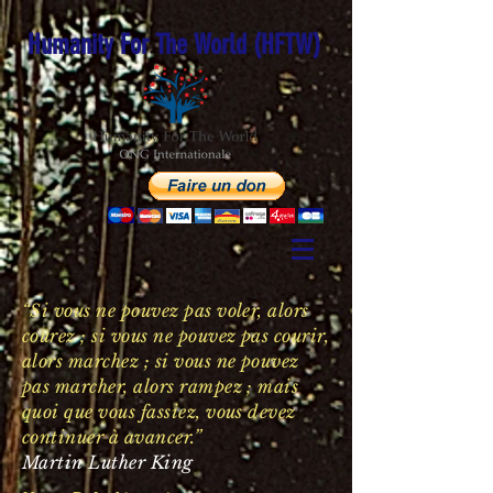
Humanity For The World (HFTW)
“Si vous ne pouvez pas voler, alors
courez ; si vous ne pouvez pas courir,
alors marchez ; si vous ne pouvez
pas marcher, alors rampez ; mais
quoi que vous fassiez, vous devez
continuer à avancer.”
Martin Luther King