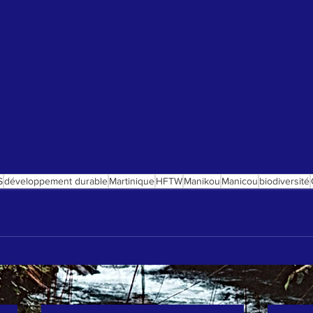
S
développement durable
Martinique
HFTW
Manikou
Manicou
biodiversité