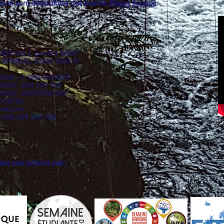
dons sont déductibles des impôts (
Reçus fiscaux
).
HIBISCUS », quartier SAINT-
t EPINEUX, 97230 SAINTE-
7, RNA : n° W9M2001659
SIREN : 839 370 764
 INSEE : D97316767067
9370764
mail.com
 +596 696 284 788
s ses actions par :