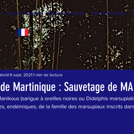
h
Accueil Français
Qui sommes nous
Nos réalisations
World
9 sept. 2021
1 min de lecture
é de Martinique : Sauvetage de M
Manikous (sarigue à oreilles noires ou Didelphis marsupiali
, endémiques, de la famille des marsupiaux inscrits dans 