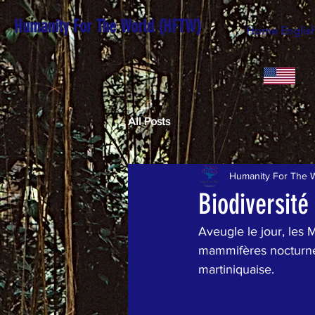
Humanity For The World (HFTW)
Home Englis
All Posts
Humanity For The 
Biodiversit
Aveugle le jour, les 
mammifères nocturnes
martiniquaise.