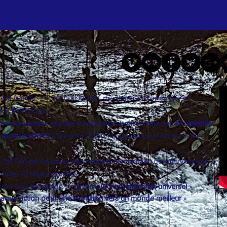
"Césa
Le me
Ambition Nord : quand les jeunes filles
de Martinique rencontrent la science de
demain
le française à but non lucratif, de dimension opérative et
à la Martinique.
ocratisation et pour la réalisation transversale des
17 objectifs
 durable (ODD)
à l’horizon 2030 en agissant au minimum une
d (HFTW) est un
lobby international
humanitaire qui intervient sur
nales et internationales.
ision pour le monde : «
Un amour inconditionnel, universel
»
haque action pour une évolution vers un monde meilleur
»
»