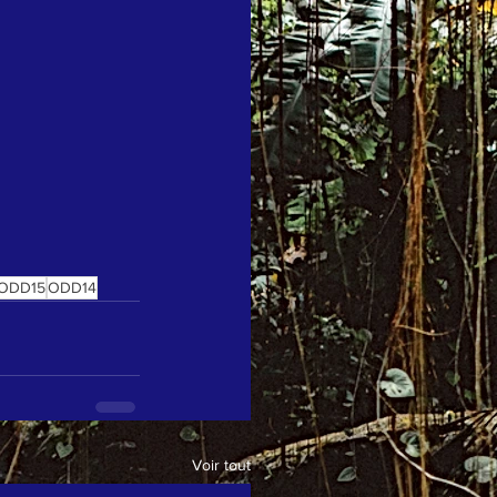
ODD15
ODD14
Voir tout