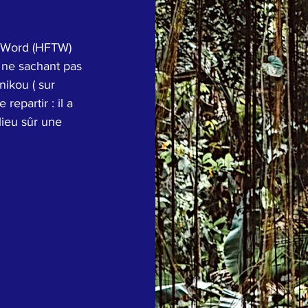
e Word (HFTW) 
 ne sachant pas 
ikou ( sur 
 repartir : il a 
lieu sûr une 