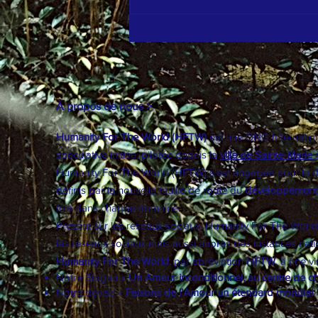
Réconcilier les filles avec la science : un
impératif pour transformer le monde
À propos de nous >
Humanity For The World (HFTW)
est une ONG Internationa
spéculative initiée, pilotée depuis la
ville de Sainte-Marie
Humanity For The World (HFTW) s'est engagée pour la dém
définis par la nouvelle feuille de route du
développement
fois dans chaque domaine.
Présent sur les réseaux sociaux, Humanity For The Worl
les réseaux sociaux mais aussi auprès des instances natio
Humanity For The World
, par abréviation
HFTW
, à une v
Notre Slogan «
Un Amour inconditionnel, au centre de c
Notre devise «
Faisons de l’Amour un étendard mondial