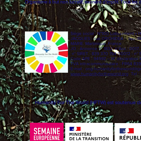
Organisme à but non lucratif, exonéré d'impôt. Tous les 
Siège social : N°100 Lotissement « 
JACQUES - rue ORCHIDEA - lieu-di
MARIE. Martinique. France
JO : Annonce n° 1832, n°Ass : 001
n° SIRET : 839 370 764 00012 - n° 
Code APE : 9499Z – N° déclaration
TVA intracommunautaire : FR64 83
E-mail :
ong.humanityfortheworld@g
www.humanityfortheworld.org
Tel :
Humanity For The World (HFTW) est soutenue dan