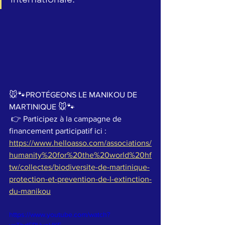
🐭🐾PROTÉGEONS LE MANIKOU DE 
MARTINIQUE 🐭🐾  
 👉 Participez à la campagne de 
financement participatif ici : 
https://www.helloasso.com/associations/
humanity%20for%20the%20world%20hf
tw/collectes/biodiversite-de-martinique-
protection-et-prevention-de-l-extinction-
du-manikou
https://www.youtube.com/watch?