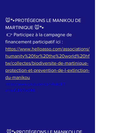
🐭🐾PROTÉGEONS LE MANIKOU DE 
MARTINIQUE 🐭🐾  
 👉 Participez à la campagne de 
financement participatif ici : 
https://www.helloasso.com/associations/
humanity%20for%20the%20world%20hf
tw/collectes/biodiversite-de-martinique-
protection-et-prevention-de-l-extinction-
du-manikou
https://www.youtube.com/watch?
v=kuCdI0Te044
 🐭🐾PROTÉGEONS LE MANIKOU DE 