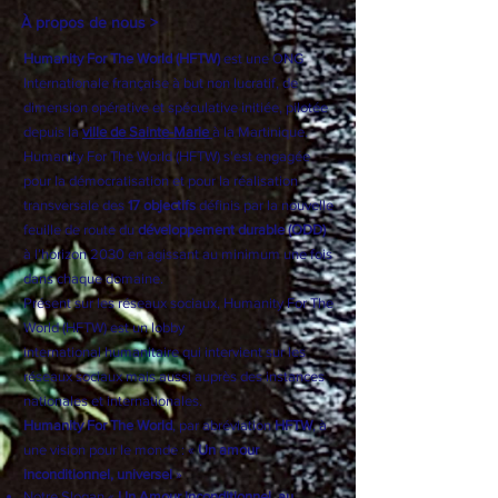
À propos de nous >
Humanity For The World (HFTW)
est une ONG
Internationale française à but non lucratif, de
dimension opérative et spéculative initiée, pilotée
depuis la
ville de Sainte-Marie
à la Martinique.
Humanity For The World (HFTW) s'est engagée
pour la démocratisation et pour la réalisation
transversale des
17 objectifs
définis par la nouvelle
feuille de route du
développement durable (ODD)
à l’horizon 2030 en agissant au minimum une fois
dans chaque domaine.
Présent sur les réseaux sociaux, Humanity For The
World (HFTW) est un
lobby
international
humanitaire qui intervient sur les
réseaux sociaux mais aussi auprès des instances
nationales et internationales.
Humanity For The World
, par abréviation
HFTW
, à
une vision pour le monde : «
Un amour
inconditionnel, universel
»
Notre Slogan «
Un Amour inconditionnel, au