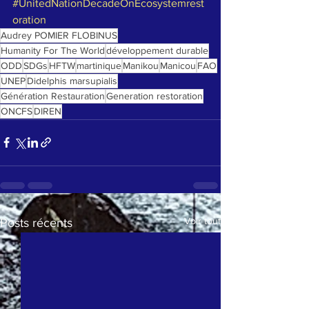
#UnitedNationDecadeOnEcosystemrest
oration
Audrey POMIER FLOBINUS
Humanity For The World
développement durable
ODD
SDGs
HFTW
martinique
Manikou
Manicou
FAO
UNEP
Didelphis marsupialis
Génération Restauration
Generation restoration
ONCFS
DIREN
Voir tout
Posts récents