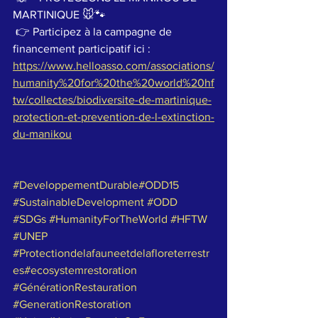
MARTINIQUE 🐭🐾  
 👉 Participez à la campagne de 
financement participatif ici : 
https://www.helloasso.com/associations/
humanity%20for%20the%20world%20hf
tw/collectes/biodiversite-de-martinique-
protection-et-prevention-de-l-extinction-
du-manikou
#DeveloppementDurable
#ODD15
#SustainableDevelopment
#ODD
#SDGs
#HumanityForTheWorld
#HFTW
#UNEP
#Protectiondelafauneetdelafloreterrestr
es
#ecosystemrestoration
#GénérationRestauration
#GenerationRestoration