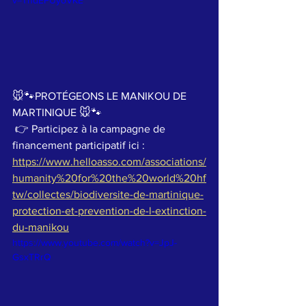
v=ThdEPUyoVKE
🐭🐾PROTÉGEONS LE MANIKOU DE 
MARTINIQUE 🐭🐾  
 👉 Participez à la campagne de 
financement participatif ici : 
https://www.helloasso.com/associations/
humanity%20for%20the%20world%20hf
tw/collectes/biodiversite-de-martinique-
protection-et-prevention-de-l-extinction-
du-manikou
https://www.youtube.com/watch?v=JpJ-
GsxTRrQ