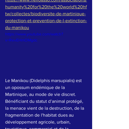
humanity%20for%20the%20world%20hf
tw/collectes/biodiversite-de-martinique-
protection-et-prevention-de-l-extinction-
du-manikou
https://www.youtube.com/watch?
v=RevEHmOMgdc
Le Manikou (Didelphis marsupialis) est 
un opossum endémique de la 
Martinique, au mode de vie discret. 
Bénéficiant du statut d’animal protégé, 
la menace vient de la destruction, de la 
fragmentation de l'habitat dues au 
développement agricole, urbain, 
touristique, commercial et de la 