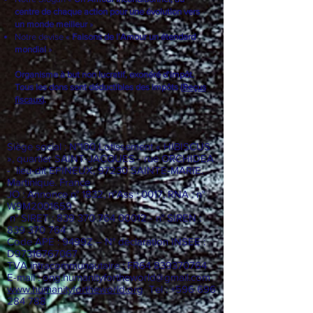
centre de chaque action pour une évolution vers
un monde meilleur
»
Notre devise «
Faisons de l’Amour un étendard
mondial
»
Organisme à but non lucratif, exonéré d'impôt.
Tous les dons sont déductibles des impôts (
Reçus
fiscaux
).
Siège social : N°100 Lotissement « HIBISCUS
», quartier SAINT-JACQUES - rue ORCHIDEA
- lieu-dit EPINEUX, 97230 SAINTE-MARIE.
Martinique. France
JO : Annonce n° 1832, n°Ass : 0017, RNA : n°
W9M2001659
n° SIRET :
839 370 764 00012
- n° SIREN :
839 370 764
Code APE : 9499Z – N° déclaration INSEE :
D97316767067
TVA intracommunautaire : FR64
839370764
E-mail :
ong.humanityfortheworld@gmail.com
www.humanityfortheworld.org
Tel : +596 696
284 788