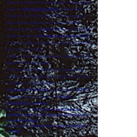
dimension opérative et spéculative initiée, pilotée
depuis la
ville de Sainte-Marie
à la Martinique.
Humanity For The World (HFTW) s'est engagée
pour la démocratisation et pour la réalisation
transversale des
17 objectifs
définis par la nouvelle
feuille de route du
développement durable (ODD)
à l’horizon 2030 en agissant au minimum une fois
dans chaque domaine.
Présent sur les réseaux sociaux, Humanity For The
World (HFTW) est un
lobby
international
humanitaire qui intervient sur les
réseaux sociaux mais aussi auprès des instances
nationales et internationales.
Humanity For The World
, par abréviation
HFTW
, à
une vision pour le monde : «
Un amour
inconditionnel, universel
»
Notre Slogan «
Un Amour inconditionnel, au
centre de chaque action pour une évolution vers
un monde meilleur
»
Notre devise «
Faisons de l’Amour un étendard
mondial
»