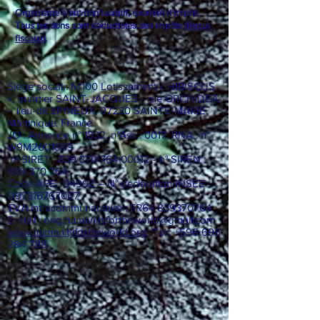
Organisme à but non lucratif, exonéré d'impôt.
Tous les dons sont déductibles des impôts (
Reçus
fiscaux
).
Siège social : N°100 Lotissement « HIBISCUS
», quartier SAINT-JACQUES - rue ORCHIDEA
- lieu-dit EPINEUX, 97230 SAINTE-MARIE.
Martinique. France
JO : Annonce n° 1832, n°Ass : 0017, RNA : n°
W9M2001659
n° SIRET :
839 370 764 00012
- n° SIREN :
839 370 764
Code APE : 9499Z – N° déclaration INSEE :
D97316767067
TVA intracommunautaire : FR64
839370764
E-mail :
ong.humanityfortheworld@gmail.com
www.humanityfortheworld.org
Tel : +596 696
284 788