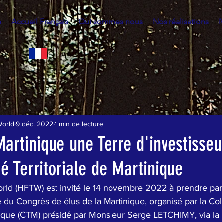
h
Accueil Français
Qui sommes nous
Nos réalisations
World
9 déc. 2022
1 min de lecture
Martinique une Terre d'investisse
té Territoriale de Martinique
ld (HFTW) est invité le 14 novembre 2022 à prendre part
u Congrès de élus de la Martinique, organisé par la Coll
inique (CTM) présidé par Monsieur Serge LETCHIMY, via la