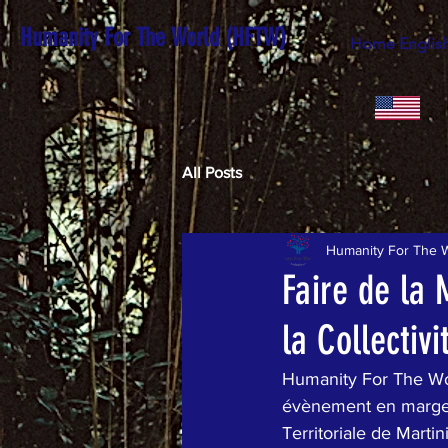
Humanity For The World (HFTW)
Home Englis
All Posts
Humanity For The 
Faire de la 
la Collectivi
Humanity For The Wor
évènement en marge d
Territoriale de Mart