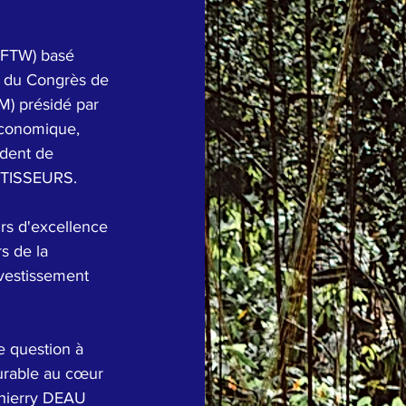
FTW) basé 
e du Congrès de 
TM) présidé par 
économique, 
dent de 
TISSEURS.  
s de la 
vestissement 
 question à 
urable au cœur 
Thierry DEAU 