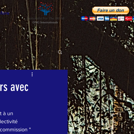
More
urs avec
 à un 
ectivité 
 commission " 