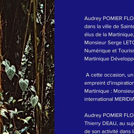
Audrey POMIER FLOB
dans la ville de Sain
élus de la Martinique,
Monsieur Serge LETC
Numérique et Touris
Martinique Dévelop
 A cette occasion, un invité de marque a été convié pour présenter son parcours d'excellence 
empreint d'inspiratio
Martinique : Monsieu
international MERIDI
Audrey POMIER FLOBI
Thierry DEAU, au suj
de son activité dans