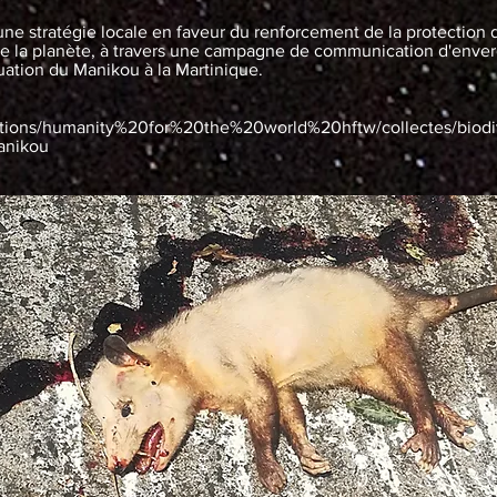
une stratégie locale en faveur du renforcement de la protection 
 de la planète, à travers une campagne de communication d'envergu
ituation du Manikou à la Martinique.
ations/humanity%20for%20the%20world%20hftw/collectes/biodive
manikou