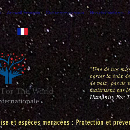
h
Accueil Français
Qui sommes nous
Nos réalisations
“Une de nos miss
porter la voix d
de voix, pas de v
maîtrisent pas l
Humanity For T
aise et espèces menacées : Protection et préve