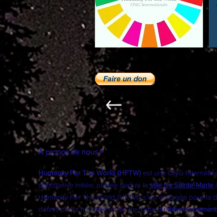
À propos de nous >
Humanity For The World (HFTW)
est une ONG Internationa
spéculative initiée, pilotée depuis la
ville de Sainte-Marie
Humanity For The World (HFTW) s'est engagée pour la dém
définis par la nouvelle feuille de route du
développement