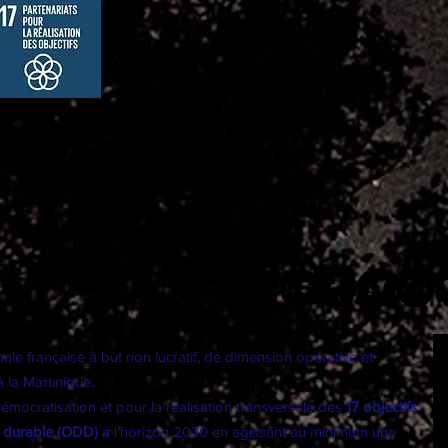
le française à but non lucratif, de dimension opérative et
à la Martinique.
ocratisation et pour la réalisation transversale des
17 objectifs
 durable (ODD)
à l’horizon 2030 en agissant au minimum une