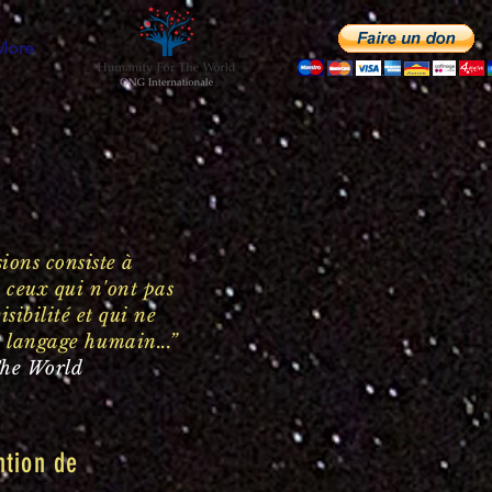
More
ions consiste à
e ceux qui n'ont pas
isibilité et qui ne
e
langage
humain..
.”
he World
ntion de