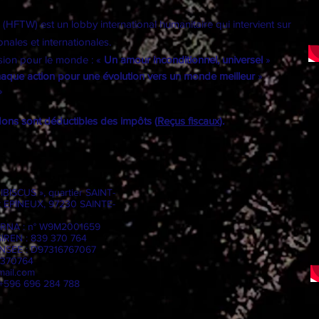
d (HFTW) est un
lobby international
humanitaire qui intervient sur
nales et internationales.
ision pour le monde : «
Un amour inconditionnel, universel
»
haque action pour une évolution vers un monde meilleur
»
»
dons sont déductibles des impôts (
Reçus fiscaux
).
HIBISCUS », quartier SAINT-
t EPINEUX, 97230 SAINTE-
7, RNA : n° W9M2001659
SIREN : 839 370 764
 INSEE : D97316767067
9370764
mail.com
 +596 696 284 788