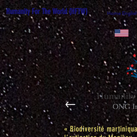
Humanity For The World (HFTW)
Home Englis
« Biodiversité martiniqu