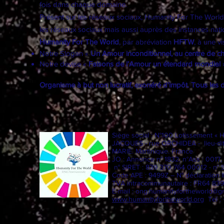
fois dans chaque domaine.
Présent sur les réseaux sociaux, Humanity For The Worl
les réseaux sociaux mais aussi auprès des instances natio
Humanity For The World
, par abréviation
HFTW
, à une v
Notre Slogan «
Un Amour inconditionnel, au centre de c
Notre devise «
Faisons de l’Amour un étendard mondial
Organisme à but non lucratif, exonéré d'impôt. Tous les 
Siège social : N°100 Lotissement « 
JACQUES - rue ORCHIDEA - lieu-di
MARIE. Martinique. France
JO : Annonce n° 1832, n°Ass : 001
n° SIRET : 839 370 764 00012 - n° 
Code APE : 9499Z – N° déclaration
TVA intracommunautaire : FR64 83
E-mail :
ong.humanityfortheworld@g
www.humanityfortheworld.org
Tel :