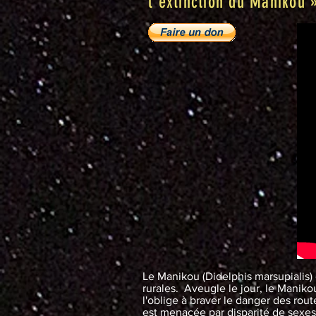
l’extinction du Manikou 
Le Manikou (Didelphis marsupialis
rurales. Aveugle le jour, le Maniko
l'oblige à braver le danger des ro
est menacée par disparité de sexe