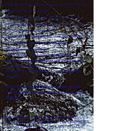
à l’horizon 2030 en agissant au minimum une fois
dans chaque domaine.
Présent sur les réseaux sociaux, Humanity For The
World (HFTW) est un
lobby
international
humanitaire qui intervient sur les
réseaux sociaux mais aussi auprès des instances
nationales et internationales.
Humanity For The World
, par abréviation
HFTW
, à
une vision pour le monde : «
Un amour
inconditionnel, universel
»
Notre Slogan «
Un Amour inconditionnel, au
centre de chaque action pour une évolution vers
un monde meilleur
»
Notre devise «
Faisons de l’Amour un étendard
mondial
»
Organisme à but non lucratif, exonéré d'impôt.
Tous les dons sont déductibles des impôts (
Reçus
fiscaux
).
Siège social : N°100 Lotissement « HIBISCUS
», quartier SAINT-JACQUES - rue ORCHIDEA