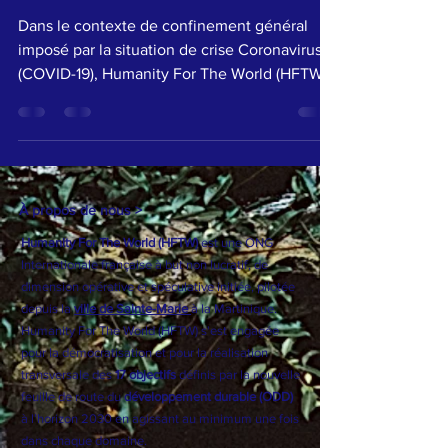
volontaires en action (2020)
Dans le contexte de confinement général
imposé par la situation de crise Coronavirus
(COVID-19), Humanity For The World (HFTW)
dans sa...
À propos de nous >
Humanity For The World (HFTW)
est une ONG
Internationale française à but non lucratif, de
dimension opérative et spéculative initiée, pilotée
depuis la
ville de Sainte-Marie
à la Martinique.
Humanity For The World (HFTW) s'est engagée
pour la démocratisation et pour la réalisation
transversale des
17 objectifs
définis par la nouvelle
feuille de route du
développement durable (ODD)