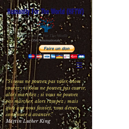
Humanity For The World (HFTW)
“Si vous ne pouvez pas voler, alors
courez ; si vous ne pouvez pas courir,
alors marchez ; si vous ne pouvez
pas marcher, alors rampez ; mais
quoi que vous fassiez, vous devez
continuer à avancer.”
Martin Luther King