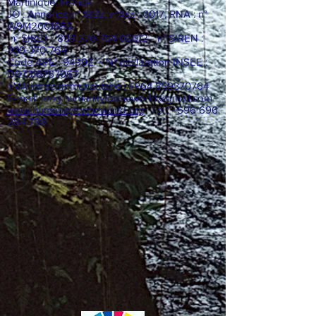
- lieu-dit EPINEUX, 97230 SAINTE-MARIE.
Martinique. France
JO : Annonce n° 1832, n°Ass : 0017, RNA : n°
W9M2001659
n° SIRET :
839 370 764 00012
- n° SIREN :
839 370 764
Code APE : 9499Z – N° déclaration INSEE :
D97316767067
TVA intracommunautaire : FR64
839370764
E-mail :
ong.humanityfortheworld@gmail.com
www.humanityfortheworld.org
Tel : +596 696
284 788