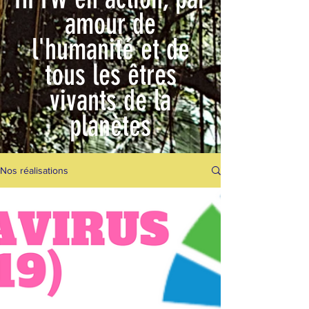
amour de
l'humanité et de
tous les êtres
vivants de la
planètes
Nos réalisations