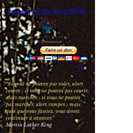
Humanity For The World (HFTW)
“Si vous ne pouvez pas voler, alors
courez ; si vous ne pouvez pas courir,
alors marchez ; si vous ne pouvez
pas marcher, alors rampez ; mais
quoi que vous fassiez, vous devez
continuer à avancer.”
Martin Luther King